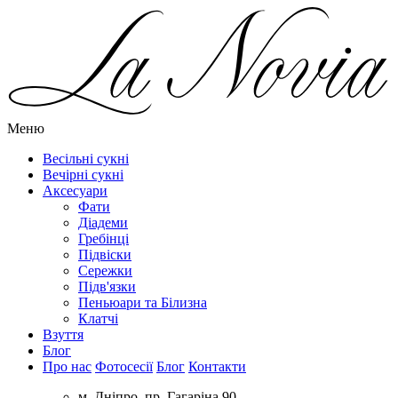
Меню
Весільні сукні
Вечірні сукні
Аксесуари
Фати
Діадеми
Гребінці
Підвіски
Сережки
Підв'язки
Пеньюари та Білизна
Клатчі
Взуття
Блог
Про нас
Фотосесії
Блог
Контакти
м. Дніпро, пр. Гагаріна 90