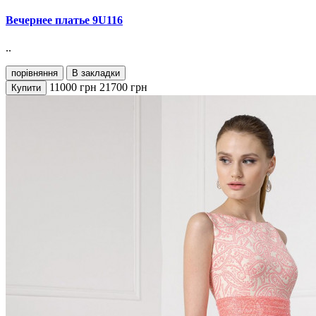
Вечернее платье 9U116
..
порівняння
В закладки
11000
грн
21700
грн
Купити