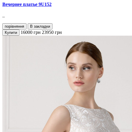
Вечернее платье 9U152
..
порівняння
В закладки
16000
грн
23950
грн
Купити