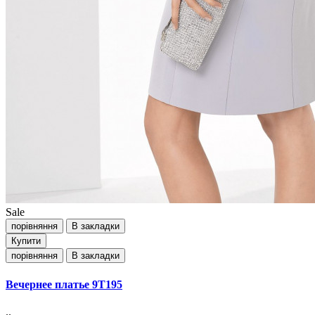
Sale
порівняння
В закладки
Купити
порівняння
В закладки
Вечернее платье 9T195
..