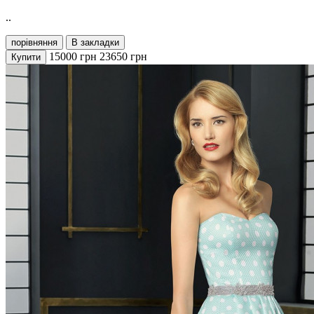
..
порівняння
В закладки
15000
грн
23650
грн
Купити