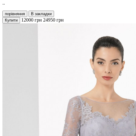
..
порівняння
В закладки
12000
грн
24950
грн
Купити