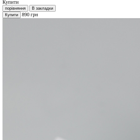
Купити
порівняння
В закладки
890
грн
Купити