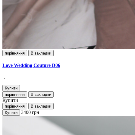
порівняння
В закладки
Love Wedding Couture D06
..
Купити
порівняння
В закладки
Купити
порівняння
В закладки
3400
грн
Купити