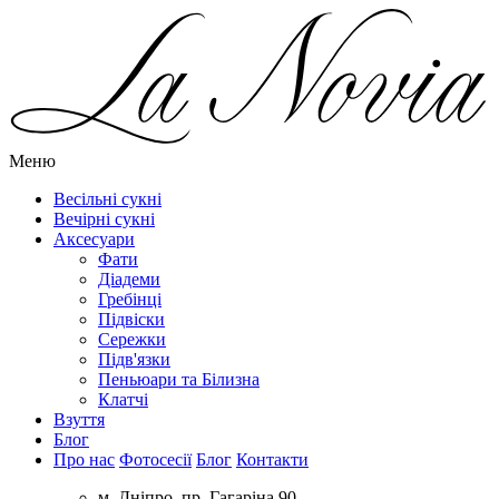
Меню
Весільні сукні
Вечірні сукні
Аксесуари
Фати
Діадеми
Гребінці
Підвіски
Сережки
Підв'язки
Пеньюари та Білизна
Клатчі
Взуття
Блог
Про нас
Фотосесії
Блог
Контакти
м. Дніпро, пр. Гагаріна 90