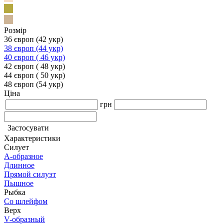
Розмір
36 європ (42 укр)
38 європ (44 укр)
40 європ ( 46 укр)
42 європ ( 48 укр)
44 європ ( 50 укр)
48 європ (54 укр)
Ціна
грн
Застосувати
Характеристики
Силует
А-образное
Длинное
Прямой силуэт
Пышное
Рыбка
Со шлейфом
Верх
V-образный