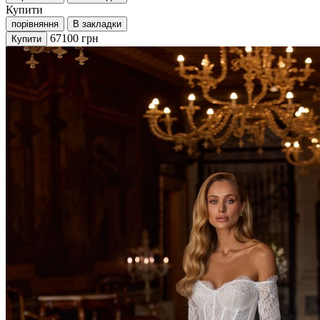
Купити
порівняння
В закладки
67100
грн
Купити