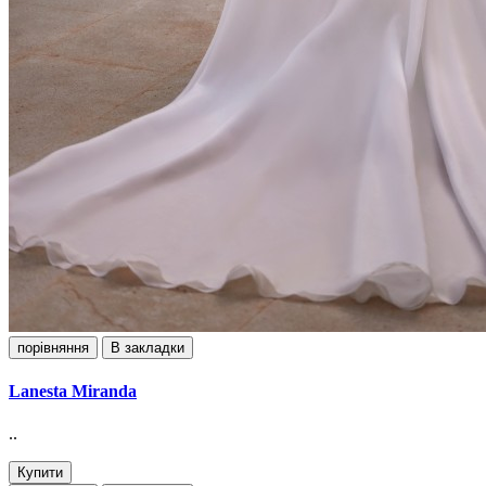
порівняння
В закладки
Lanesta Miranda
..
Купити