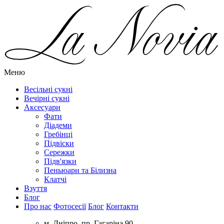
Меню
Весільні сукні
Вечірні сукні
Аксесуари
Фати
Діадеми
Гребінці
Підвіски
Сережки
Підв'язки
Пеньюари та Білизна
Клатчі
Взуття
Блог
Про нас
Фотосесії
Блог
Контакти
м. Дніпро, пр. Гагаріна 90