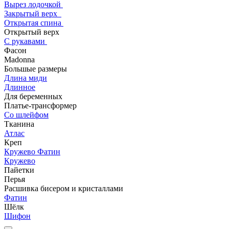
Вырез лодочкой
Закрытый верх
Открытая спина
Открытый верх
С рукавами
Фасон
Madonna
Большые размеры
Длина миди
Длинное
Для беременных
Платье-трансформер
Со шлейфом
Тканина
Атлас
Креп
Кружево Фатин
Кружево
Пайетки
Перья
Расшивка бисером и кристаллами
Фатин
Шёлк
Шифон