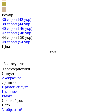
Розмір
36 європ (42 укр)
38 європ (44 укр)
40 європ ( 46 укр)
42 європ ( 48 укр)
44 європ ( 50 укр)
48 європ (54 укр)
Ціна
грн
Застосувати
Характеристики
Силует
А-образное
Длинное
Прямой силуэт
Пышное
Рыбка
Со шлейфом
Верх
V-образный