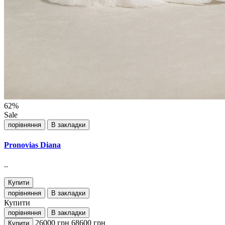
62%
Sale
порівняння
В закладки
Pronovias Diana
..
Купити
порівняння
В закладки
Купити
порівняння
В закладки
26000
грн
68600
грн
Купити