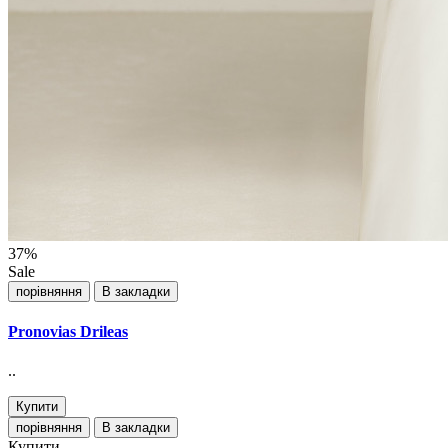
37%
Sale
порівняння
В закладки
Pronovias Drileas
..
Купити
порівняння
В закладки
Купити