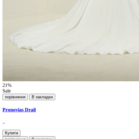
21%
Sale
порівняння
В закладки
Pronovias Drail
..
Купити