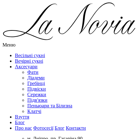
Меню
Весільні сукні
Вечірні сукні
Аксесуари
Фати
Діадеми
Гребінці
Підвіски
Сережки
Підв'язки
Пеньюари та Білизна
Клатчі
Взуття
Блог
Про нас
Фотосесії
Блог
Контакти
м. Дніпро, пр. Гагаріна 90