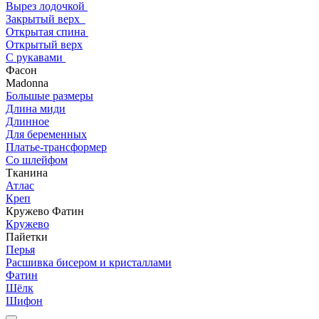
Вырез лодочкой
Закрытый верх
Открытая спина
Открытый верх
С рукавами
Фасон
Madonna
Большые размеры
Длина миди
Длинное
Для беременных
Платье-трансформер
Со шлейфом
Тканина
Атлас
Креп
Кружево Фатин
Кружево
Пайетки
Перья
Расшивка бисером и кристаллами
Фатин
Шёлк
Шифон