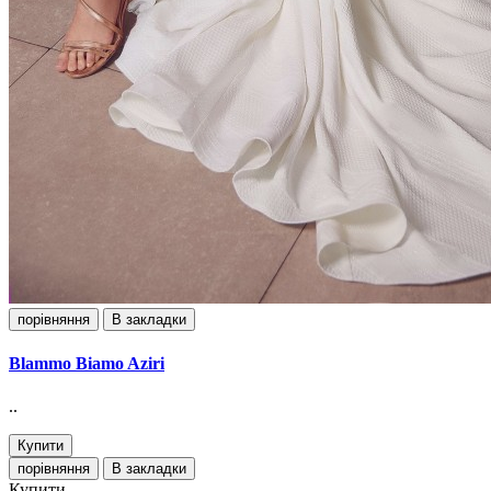
порівняння
В закладки
Blammo Biamo Aziri
..
Купити
порівняння
В закладки
Купити