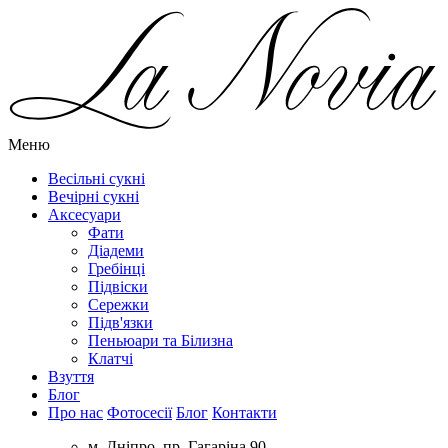
Меню
Весільні сукні
Вечірні сукні
Аксесуари
Фати
Діадеми
Гребінці
Підвіски
Сережки
Підв'язки
Пеньюари та Білизна
Клатчі
Взуття
Блог
Про нас
Фотосесії
Блог
Контакти
м. Дніпро, пр. Гагаріна 90