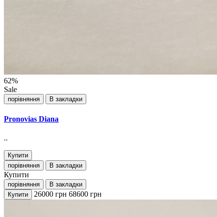
62%
Sale
порівняння
В закладки
Pronovias Diana
..
Купити
порівняння
В закладки
Купити
порівняння
В закладки
26000
грн
68600
грн
Купити