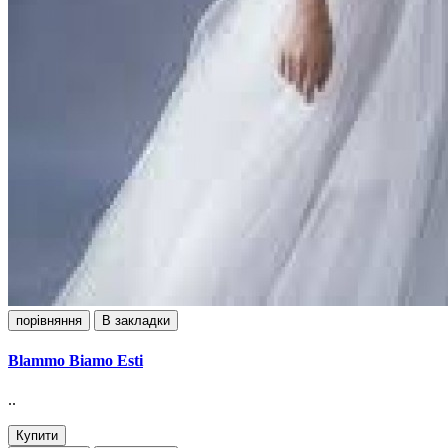
порівняння
В закладки
Blammo Biamo Esti
..
Купити