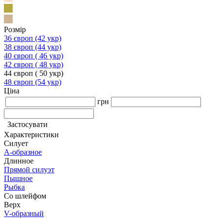
Розмір
36 європ (42 укр)
38 європ (44 укр)
40 європ ( 46 укр)
42 європ ( 48 укр)
44 європ ( 50 укр)
48 європ (54 укр)
Ціна
грн
Застосувати
Характеристики
Силует
А-образное
Длинное
Прямой силуэт
Пышное
Рыбка
Со шлейфом
Верх
V-образный