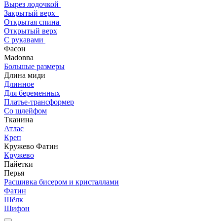
Вырез лодочкой
Закрытый верх
Открытая спина
Открытый верх
С рукавами
Фасон
Madonna
Большые размеры
Длина миди
Длинное
Для беременных
Платье-трансформер
Со шлейфом
Тканина
Атлас
Креп
Кружево Фатин
Кружево
Пайетки
Перья
Расшивка бисером и кристаллами
Фатин
Шёлк
Шифон