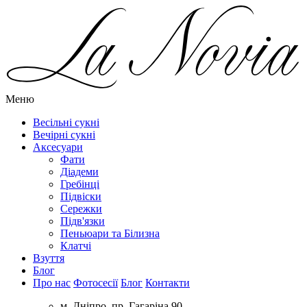
Меню
Весільні сукні
Вечірні сукні
Аксесуари
Фати
Діадеми
Гребінці
Підвіски
Сережки
Підв'язки
Пеньюари та Білизна
Клатчі
Взуття
Блог
Про нас
Фотосесії
Блог
Контакти
м. Дніпро, пр. Гагаріна 90