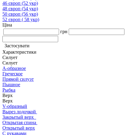
46 європ (52 укр)
48 європ (54 укр)
50 європ (56 укр)
52 європ ( 58 укр)
Ціна
грн
Застосувати
Характеристики
Силует
Силует
А-образное
Греческое
Прямой силуэт
Пышное
Рыбка
Верх
Верх
V-образный
Вырез лодочкой
Закрытый верх
Открытая спина
Открытый верх
С рукавами