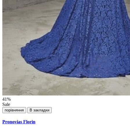
41%
Sale
порівняння
В закладки
Pronovias Florin