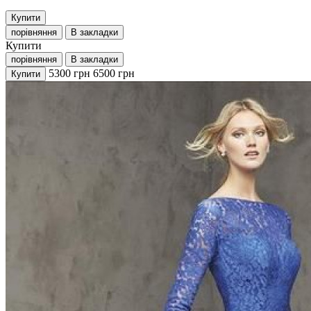
Купити
порівняння
В закладки
Купити
порівняння
В закладки
5300
грн
6500
грн
Купити