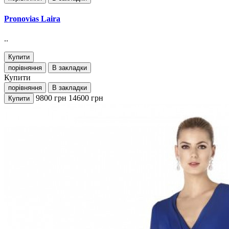
Pronovias Laira
..
Купити
порівняння
В закладки
Купити
порівняння
В закладки
9800
грн
14600
грн
Купити