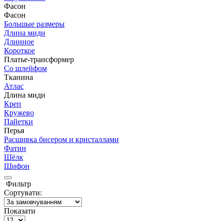
Фасон
Фасон
Большые размеры
Длина миди
Длинное
Короткое
Платье-трансформер
Со шлейфом
Тканина
Атлас
Длина миди
Креп
Кружево
Пайетки
Перья
Расшивка бисером и кристаллами
Фатин
Шёлк
Шифон
Фильтр
Сортувати:
Показати