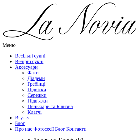
Меню
Весільні сукні
Вечірні сукні
Аксесуари
Фати
Діадеми
Гребінці
Підвіски
Сережки
Підв'язки
Пеньюари та Білизна
Клатчі
Взуття
Блог
Про нас
Фотосесії
Блог
Контакти
м. Дніпро, пр. Гагаріна 90