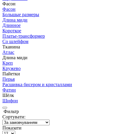
Фасон
Фасон
Большые размеры
Длина миди
Длинное
Короткое
Платье-трансформер
Со шлейфом
Тканина
Атлас
Длина миди
Креп
Кружево
Пайетки
Перья
Расшивка бисером и кристаллами
Фатин
Шёлк
Шифон
Фильтр
Сортувати:
Показати