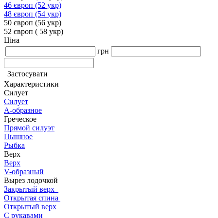
46 європ (52 укр)
48 європ (54 укр)
50 європ (56 укр)
52 європ ( 58 укр)
Ціна
грн
Застосувати
Характеристики
Силует
Силует
А-образное
Греческое
Прямой силуэт
Пышное
Рыбка
Верх
Верх
V-образный
Вырез лодочкой
Закрытый верх
Открытая спина
Открытый верх
С рукавами