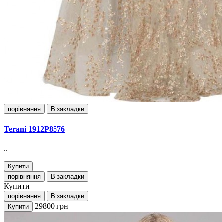
порівняння
В закладки
Terani 1912Р8576
..
Купити
порівняння
В закладки
Купити
порівняння
В закладки
29800
грн
Купити